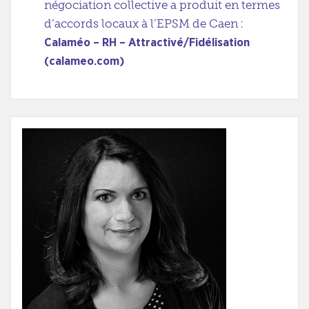
négociation collective a produit en termes
d’accords locaux à l’EPSM de Caen :
Calaméo – RH – Attractivé/Fidélisation
(calameo.com)