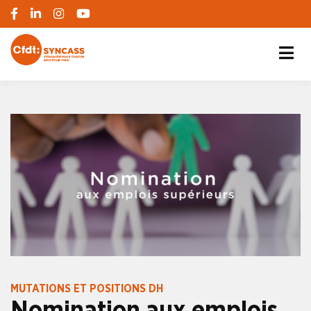
S'engager pour chacun, agir pour tous
SYNCASS-CFDT
MUTATIONS ET POSITIONS DH
Nomination aux emplois