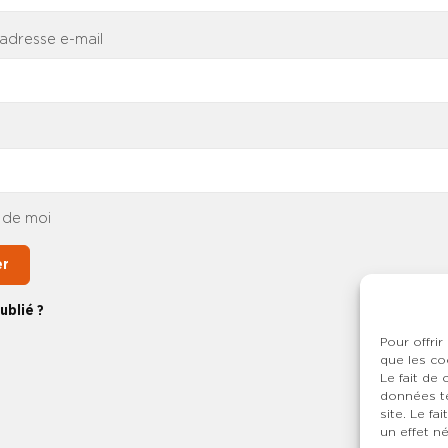
 adresse e-mail
 de moi
er
ublié ?
Pour offrir
que les co
Le fait de
données te
site. Le f
un effet né