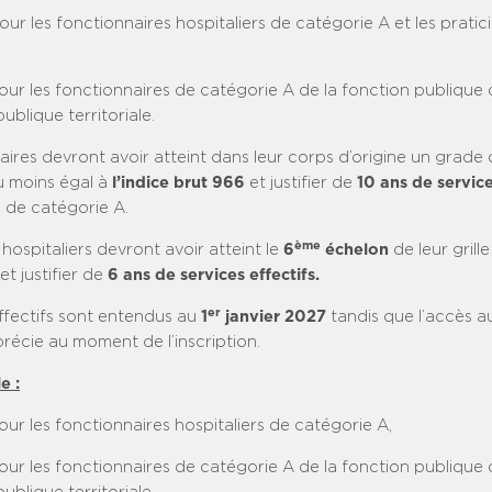
our les fonctionnaires hospitaliers de catégorie A et les pratic
our les fonctionnaires de catégorie A de la fonction publique d
publique territoriale.
ires devront avoir atteint dans leur corps d’origine un grade d
u moins égal à
l’indice brut 966
et justifier de
10 ans de service
 de catégorie A.
ème
 hospitaliers devront avoir atteint le
6
échelon
de leur grill
t justifier de
6 ans de services effectifs.
er
effectifs sont entendus au
1
janvier 2027
tandis que l’accès a
précie au moment de l’inscription.
e :
our les fonctionnaires hospitaliers de catégorie A,
ur les fonctionnaires de catégorie A de la fonction publique d