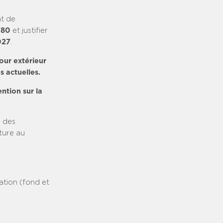
nt de
780
et justifier
027
.
tour extérieur
s actuelles.
ntion sur la
e des
ture au
vation (fond et