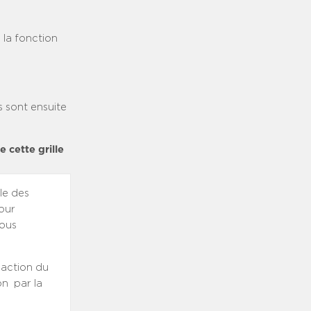
 la fonction
s sont ensuite
 cette grille
le des
our
vous
daction du
on par la