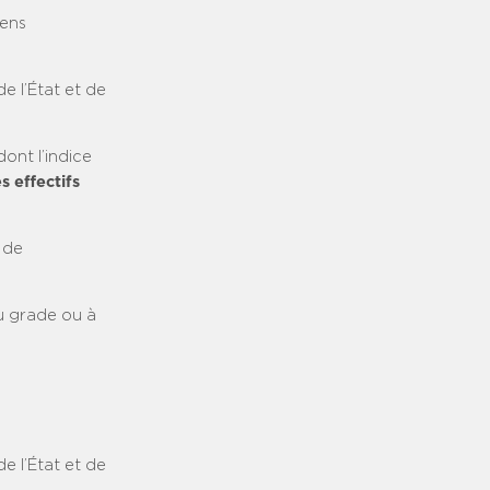
iens
e l’État et de
ont l’indice
s effectifs
e de
u grade ou à
e l’État et de