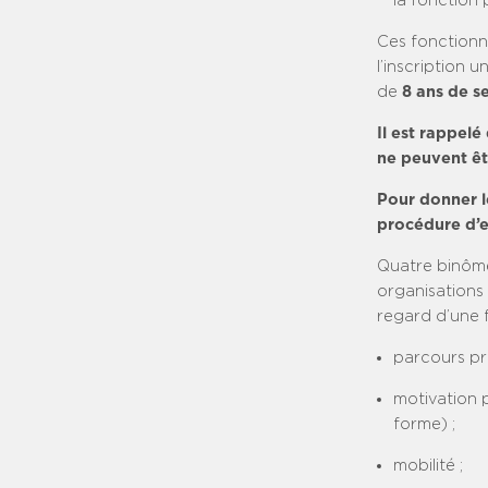
la fonction 
Ces fonctionn
l’inscription 
de
8 ans de se
Il est rappelé
ne peuvent êt
Pour donner l
procédure d’e
Quatre binôme
organisations
regard d’une f
parcours pro
motivation p
forme) ;
mobilité ;