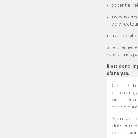
potentiel r
investissem
de directeur
transpositio
Si le premier 
réexaminés par
Il est donc i
d’analyse.
Comme chaq
candidats, 
préparer au
recommando
Notre accom
dossier (CV
commission 