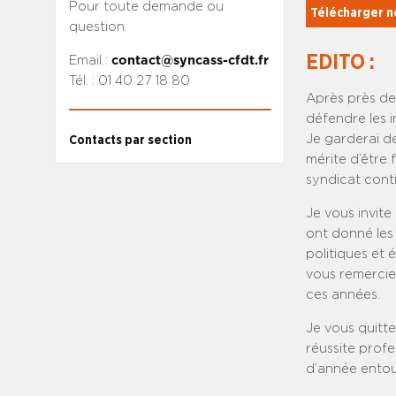
Pour toute demande ou
Télécharger no
question.
EDITO :
Email :
contact@syncass-cfdt.fr
Tél. : 01 40 27 18 80
Après près de
défendre les i
Je garderai de
Contacts par section
mérite d’être 
syndicat cont
Je vous invit
ont donné les
politiques et 
vous remercie
ces années.
Je vous quitte
réussite profe
d’année entou