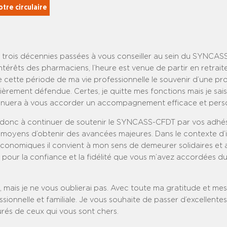
tre circulaire
 trois décennies passées à vous conseiller au sein du SYNCAS
ntérêts des pharmaciens, l’heure est venue de partir en retrait
 cette période de ma vie professionnelle le souvenir d’une pro
fièrement défendue. Certes, je quitte mes fonctions mais je sais
inuera à vous accorder un accompagnement efficace et perso
e donc à continuer de soutenir le SYNCASS-CFDT par vos adhé
 moyens d’obtenir des avancées majeures. Dans le contexte d’
économiques il convient à mon sens de demeurer solidaires et a
 pour la confiance et la fidélité que vous m’avez accordées d
, mais je ne vous oublierai pas. Avec toute ma gratitude et m
ssionnelle et familiale. Je vous souhaite de passer d’excellentes
rés de ceux qui vous sont chers.