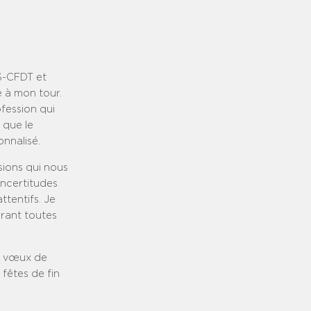
S-CFDT et
e à mon tour.
fession qui
 que le
nnalisé.
sions qui nous
incertitudes
ttentifs. Je
urant toutes
es vœux de
 fêtes de fin