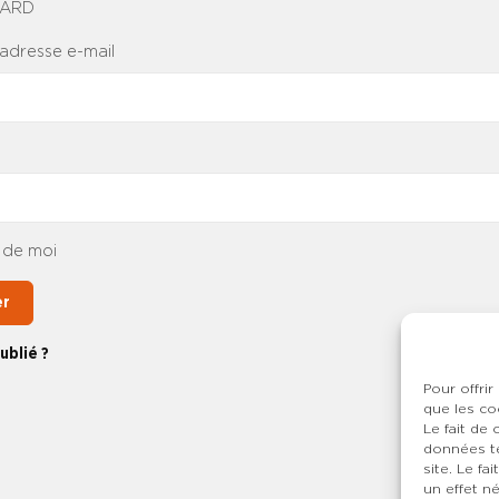
NARD
 adresse e-mail
 de moi
er
ublié ?
Pour offrir
que les co
Le fait de
données te
site. Le f
un effet né