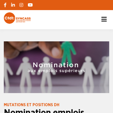
S'engager pour chacun, agir pour tous
SYNCASS-CFDT
MUTATIONS ET POSITIONS DH
Nomination emplois