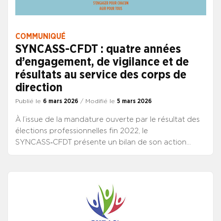
COMMUNIQUÉ
SYNCASS-CFDT : quatre années
d’engagement, de vigilance et de
résultats au service des corps de
direction
Publié le
6 mars 2026
/ Modifié le
5 mars 2026
À l’issue de la mandature ouverte par le résultat des
élections professionnelles fin 2022, le
SYNCASS‑CFDT présente un bilan de son action
marqué par des avancées concrètes, obtenues
grâce à un travail constant, une présence assidue
dans toutes les instances et une détermination sans
faille pour défendre les droits et les carrières des
directeurs de la fonction publique hospitalière.