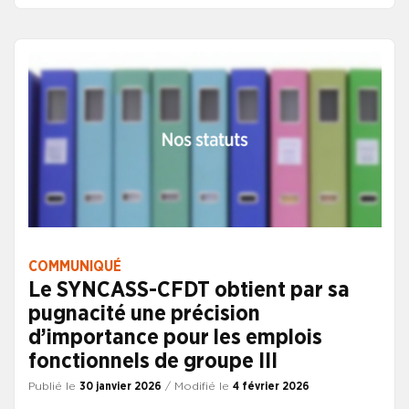
des administrateurs de l’Etat, mais ne bénéficiant pas,
loin s’en faut, du même niveau de considération
statutaire. Et ceci bien avant que naisse le nouveau
statut DH qui relance aujourd’hui, naturellement, les
effets de comparaison.
COMMUNIQUÉ
Le SYNCASS-CFDT obtient par sa
pugnacité une précision
d’importance pour les emplois
fonctionnels de groupe III
Publié le
30 janvier 2026
/ Modifié le
4 février 2026