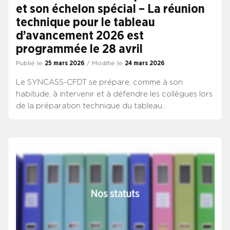
et son échelon spécial – La réunion
technique pour le tableau
d’avancement 2026 est
programmée le 28 avril
Publié le
25 mars 2026
/ Modifié le
24 mars 2026
Le SYNCASS-CFDT se prépare, comme à son
habitude, à intervenir et à défendre les collègues lors
de la préparation technique du tableau
d’avancement avec le CNG, en permettant une
analyse au cas par cas ainsi qu’une interprétation
continue et cohérente de critères qui tiennent
compte de l’évolution de l’exercice professionnel de
la fonction de direction.